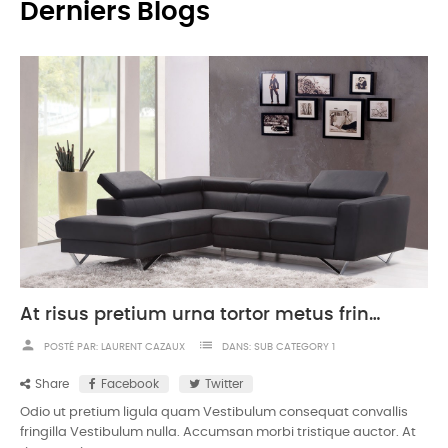
Derniers Blogs
At risus pretium urna tortor metus fringilla
person
list
POSTÉ PAR:
LAURENT CAZAUX
DANS:
SUB CATEGORY 1
Share
Facebook
Twitter
Odio ut pretium ligula quam Vestibulum consequat convallis
fringilla Vestibulum nulla. Accumsan morbi tristique auctor. At