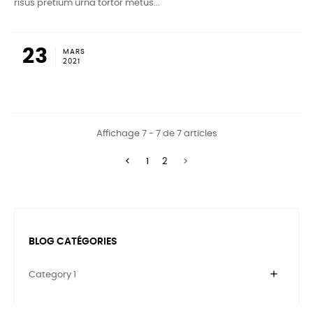
risus pretium urna tortor metus...
23
MARS
2021
Affichage 7 - 7 de 7 articles


1
2
BLOG CATÉGORIES
add
Category 1