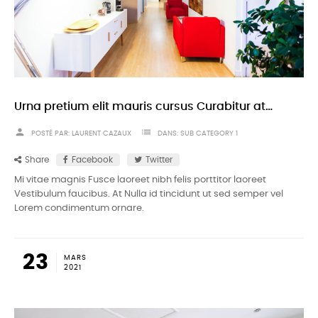
Urna pretium elit mauris cursus Curabitur at elit Vestibulum
person
list
POSTÉ PAR:
LAURENT CAZAUX
DANS:
SUB CATEGORY 1
Share
Facebook
Twitter
Mi vitae magnis Fusce laoreet nibh felis porttitor laoreet
Vestibulum faucibus. At Nulla id tincidunt ut sed semper vel
Lorem condimentum ornare.
23
MARS
2021