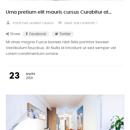
Urna pretium elit mauris cursus Curabitur at elit Vestibulum
person
list
POSTÉ PAR:
LAURENT CAZAUX
DANS:
SUB CATEGORY 1
Share
Facebook
Twitter
Mi vitae magnis Fusce laoreet nibh felis porttitor laoreet
Vestibulum faucibus. At Nulla id tincidunt ut sed semper vel
Lorem condimentum ornare.
23
MARS
2021