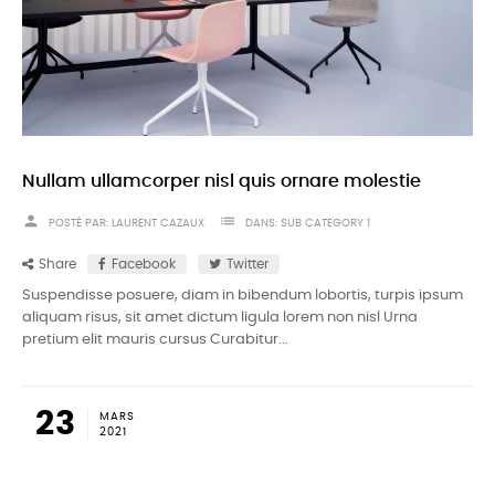
Nullam ullamcorper nisl quis ornare molestie
person
list
POSTÉ PAR:
LAURENT CAZAUX
DANS:
SUB CATEGORY 1
Share
Facebook
Twitter
Suspendisse posuere, diam in bibendum lobortis, turpis ipsum
aliquam risus, sit amet dictum ligula lorem non nisl Urna
pretium elit mauris cursus Curabitur...
23
MARS
2021