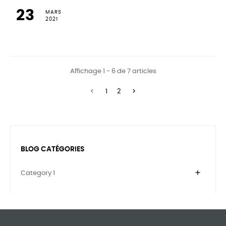
23
MARS
2021
Affichage 1 - 6 de 7 articles


1
2
BLOG CATÉGORIES
add
Category 1