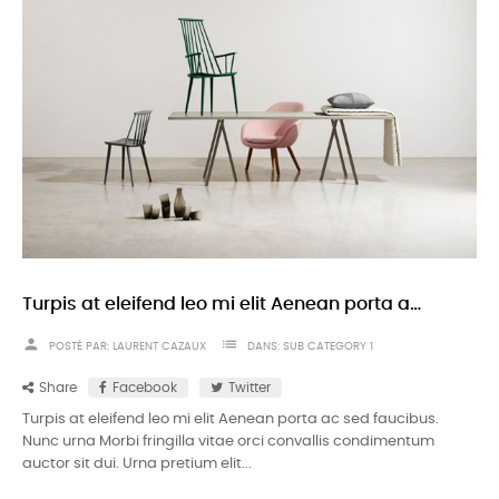
Turpis at eleifend leo mi elit Aenean porta ac sed faucibus
person
list
POSTÉ PAR:
LAURENT CAZAUX
DANS:
SUB CATEGORY 1
Share
Facebook
Twitter
Turpis at eleifend leo mi elit Aenean porta ac sed faucibus.
Nunc urna Morbi fringilla vitae orci convallis condimentum
auctor sit dui. Urna pretium elit...