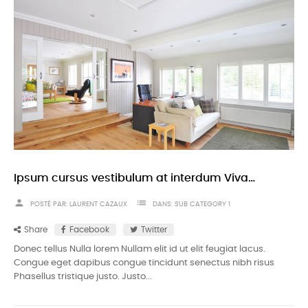
Ipsum cursus vestibulum at interdum Vivamus
person
list
POSTÉ PAR:
LAURENT CAZAUX
DANS:
SUB CATEGORY 1
Share
Facebook
Twitter
Donec tellus Nulla lorem Nullam elit id ut elit feugiat lacus.
Congue eget dapibus congue tincidunt senectus nibh risus
Phasellus tristique justo. Justo...