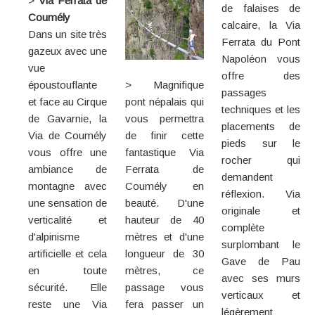
>
Via Ferrata de
de falaises de
Coumély
calcaire, la Via
Dans un site très
Ferrata du Pont
gazeux avec une
Napoléon vous
vue
offre des
époustouflante
> Magnifique
passages
et face au Cirque
pont népalais qui
techniques et les
de Gavarnie, la
vous permettra
placements de
Via de Coumély
de finir cette
pieds sur le
vous offre une
fantastique Via
rocher qui
ambiance de
Ferrata de
demandent
montagne avec
Coumély en
réflexion. Via
une sensation de
beauté. D'une
originale et
verticalité et
hauteur de 40
complète
d'alpinisme
mètres et d'une
surplombant le
artificielle et cela
longueur de 30
Gave de Pau
en toute
mètres, ce
avec ses murs
sécurité. Elle
passage vous
verticaux et
reste une Via
fera passer un
légèrement