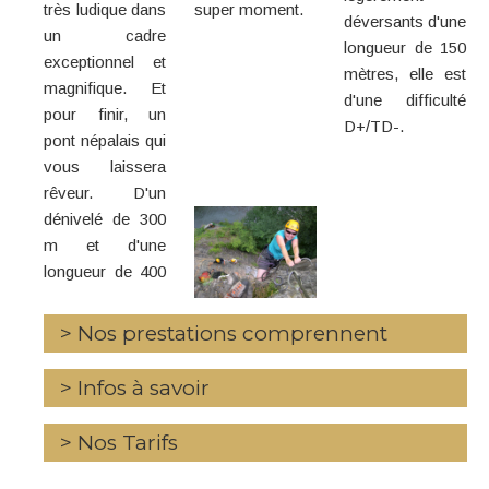
très ludique dans
super moment.
déversants d'une
un cadre
longueur de 150
exceptionnel et
mètres, elle est
magnifique. Et
d'une difficulté
pour finir, un
D+/TD-.
pont népalais qui
vous laissera
rêveur. D'un
dénivelé de 300
m et d'une
longueur de 400
> Nos prestations comprennent
Matériel individuel et collectif : longes pour via
> Infos à savoir
ferrata, baudrier, casque
Activité encadrée par des guides de haute
Tout public à partir de 8 ans
> Nos Tarifs
montagne et des moniteurs diplômés Brevets
Tenue de sport, paire de baskets ou de
d'Etat Escalade
chaussures de montagne