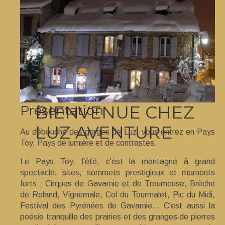
BIENVENUE CHEZ
Présentation
LUZ AVENTURE
Au débouché des gorges de Luz, vous entrez en Pays
Toy, Pays de lumière et de contrastes.
Le Pays Toy, l'été, c'est la montagne à grand
spectacle, sites, sommets prestigieux et moments
forts : Cirques de Gavarnie et de Troumouse, Brèche
de Roland, Vignemale, Col du Tourmalet, Pic du Midi,
Festival des Pyrénées de Gavarnie... C'est aussi la
poésie tranquille des prairies et des granges de pierres